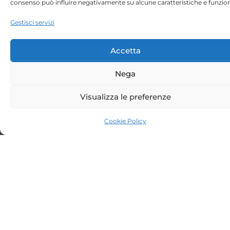
scientifiche e supporto per affrontare le
Gestisci servizi
questioni più delicate e personali legati alla
salute sessuale riproduttiva
Accetta
Nega
SERVIZI
Visualizza le preferenze
Cookie Policy