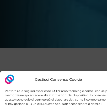
MISSION
Gestisci Consenso Cookie
PERCHÈ SCEGLIERCI
Per fornire le migliori esperienze, utilizziamo tecnologie come i cookie 
memorizzare e/o accedere alle informazioni del dispositivo. Il consenso
queste tecnologie ci permetterà di elaborare dati come il comportame
La nostra missione è fornire cure mediche di
di navigazione o ID unici su questo sito. Non acconsentire o ritirare il
consenso può influire negativamente su alcune caratteristiche e funzion
alta qualità, informazioni basate su evidenze